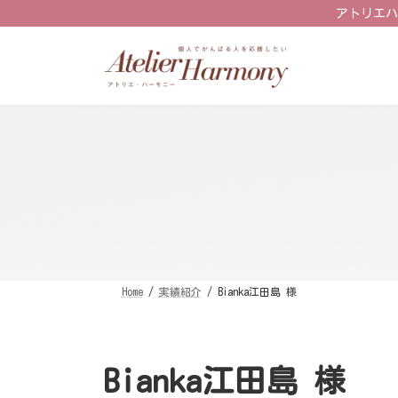
コ
ナ
アトリエハ
ン
ビ
テ
ゲ
ン
ー
ツ
シ
へ
ョ
ス
ン
キ
に
ッ
移
プ
動
Home
実績紹介
Bianka江田島 様
Bianka江田島 様